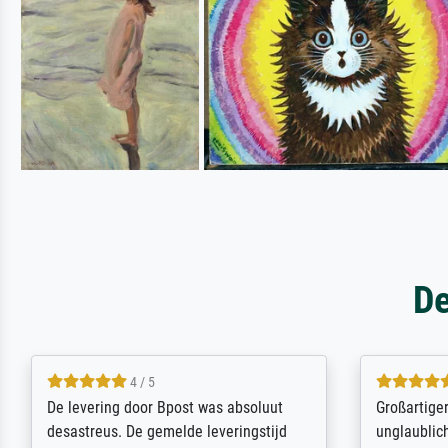
De
5 / 5
Sehr gute Qualität des Leinwanddrucks
Für ein Er
und des Rahmens! Unser Bild wurde
Feldpost m