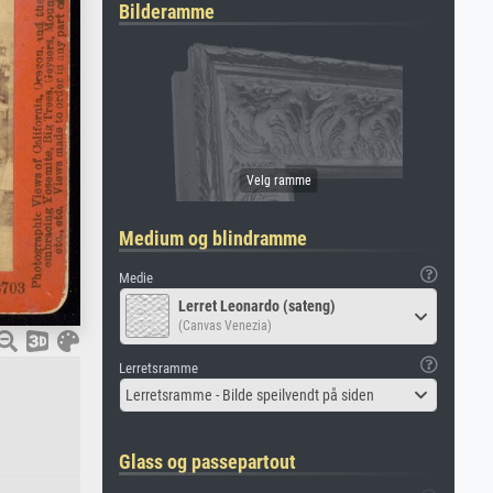
Bilderamme
Medium og blindramme
Medie
Lerret Leonardo (sateng)
(Canvas Venezia)
Lerretsramme
Lerretsramme - Bilde speilvendt på siden
Glass og passepartout