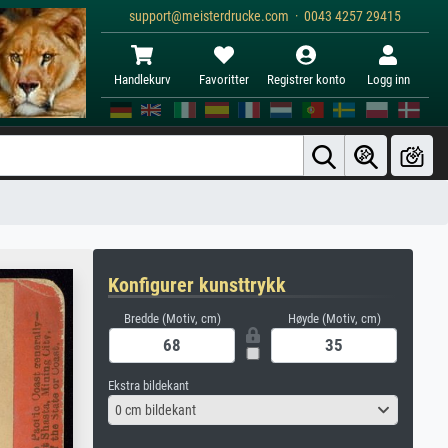
support@meisterdrucke.com · 0043 4257 29415
Handlekurv
Favoritter
Registrer konto
Logg inn
Konfigurer kunsttrykk
Bredde (Motiv, cm)
Høyde (Motiv, cm)
Ekstra bildekant
0 cm bildekant