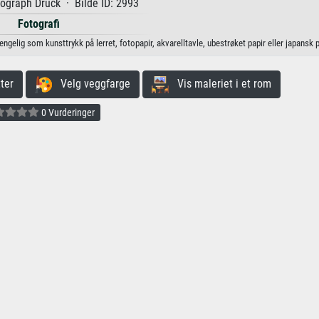
ograph Druck · Bilde ID: 2993
Fotografi
jengelig som kunsttrykk på lerret, fotopapir, akvarelltavle, ubestrøket papir eller japansk p
ter
Velg veggfarge
Vis maleriet i et rom
0 Vurderinger