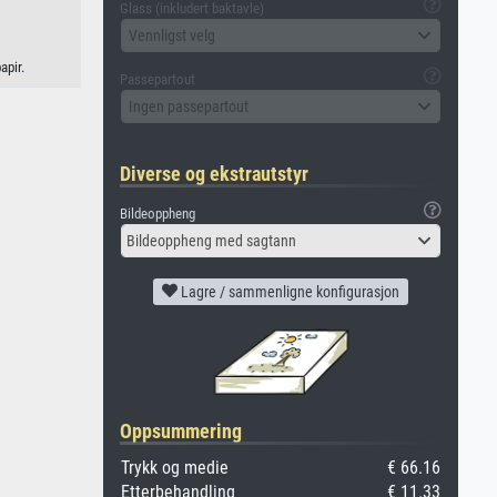
Glass (inkludert baktavle)
Vennligst velg
apir.
Passepartout
Ingen passepartout
Diverse og ekstrautstyr
Bildeoppheng
Bildeoppheng med sagtann
Lagre / sammenligne konfigurasjon
Oppsummering
Trykk og medie
€ 66.16
Etterbehandling
€ 11.33