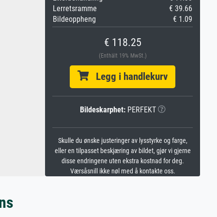
Lerretsramme
€ 39.66
Bildeoppheng
€ 1.09
€ 118.25
(Enthält 19% MwSt.)
Legg i handlekurv
Bildeskarphet:
PERFEKT
Skulle du ønske justeringer av lysstyrke og farge,
eller en tilpasset beskjæring av bildet, gjør vi gjerne
disse endringene uten ekstra kostnad for deg.
Værsåsnill ikke nøl med å kontakte oss.
ins