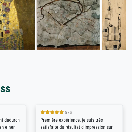
oss
4.8 / 5
kann sich
Qualité absolument irréprochable.
.B.:
Extraordinaire diversité des thèmes