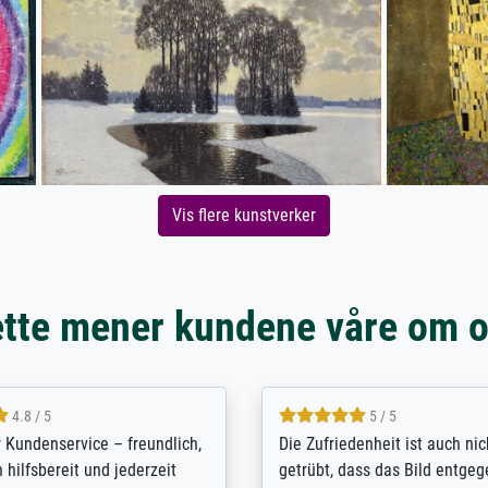
Vis flere kunstverker
tte mener kundene våre om 
5 / 5
4.8 / 5
innerungsbuch mit der
Hervorragende Qualität. Man 
eines Großvaters aus dem 1.
vieles anpassen lassen, wie z