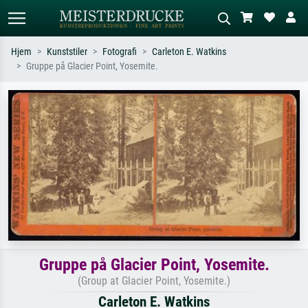
Hjem
Kunststiler
Fotografi
Carleton E. Watkins
Gruppe på Glacier Point, Yosemite.
Standardsøk
KI-bildesøk
Søk etter kunstner, tittel eller stil – for
Beskriv scenen – for eksempel grønn
eksempel Monet, Stjernenatt,
eng, abstrakt med mye rødt, mørkt
impresjonisme, Hokusai-bølgen, akt.
oljemaleri, stående akt ved et tre.
Gruppe på Glacier Point, Yosemite.
(Group at Glacier Point, Yosemite.)
Carleton E. Watkins