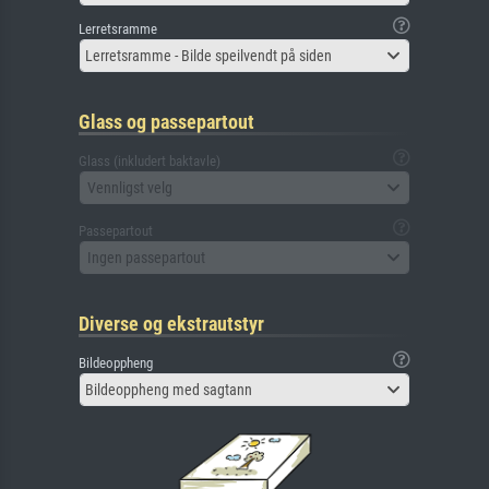
Lerretsramme
Lerretsramme - Bilde speilvendt på siden
Glass og passepartout
Glass (inkludert baktavle)
Vennligst velg
Passepartout
Ingen passepartout
Diverse og ekstrautstyr
Bildeoppheng
Bildeoppheng med sagtann