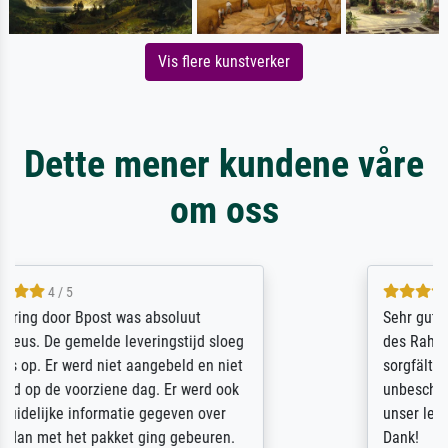
Vis flere kunstverker
Dette mener kundene våre
om oss
5 / 5
Sehr gute Qualität des Leinwanddrucks und
des Rahmens! Unser Bild wurde sehr
sorgfältig und sicher verpackt, so dass es
unbeschadet bei uns ankam. Es wird nicht
unser letzter Meisterdruck sein. Vielen
Dank!