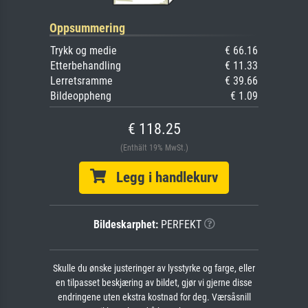
Oppsummering
Trykk og medie
€ 66.16
Etterbehandling
€ 11.33
Lerretsramme
€ 39.66
Bildeoppheng
€ 1.09
€ 118.25
(Enthält 19% MwSt.)
Legg i handlekurv
Bildeskarphet:
PERFEKT
Skulle du ønske justeringer av lysstyrke og farge, eller
en tilpasset beskjæring av bildet, gjør vi gjerne disse
endringene uten ekstra kostnad for deg. Værsåsnill