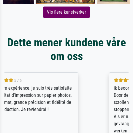
Vis flere kunstverker
Dette mener kundene våre
om oss
4.5 / 5
ik beoordeel Meisterdrucke zeer positief.
Door de 69505 beschikbare kunstenaars
scrollen is echter onbegonnen werk (na
stoppen begint het weer van voor af aan).
Als er naar een bepaalde kunstenaar
gevraagd wordt krijg je ook een aantal
werken van andere wat het onoverzichtelijk