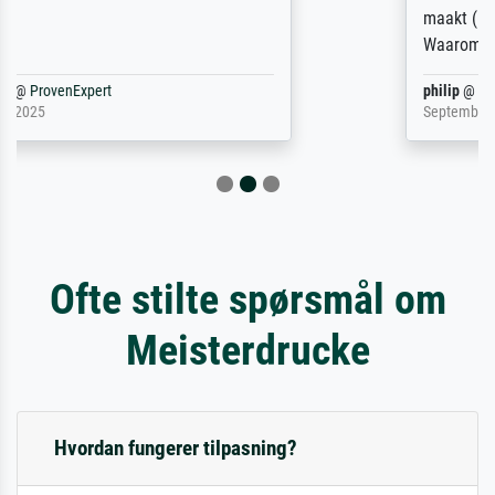
maakt (bvb zoek Ros = ook Rops, Rose etc).
Waarom duidt u ...
philip
@
ProvenExpert
September 23, 2025
Ofte stilte spørsmål om
Meisterdrucke
Hvordan fungerer tilpasning?