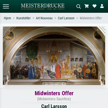
Hjem
Kunststiler
Art Nouveau
Carl Larsson
Midwinters Offer
Standardsøk
KI-bildesøk
Søk etter kunstner, tittel eller stil – for
Beskriv scenen – for eksempel grønn
eksempel Monet, Stjernenatt,
eng, abstrakt med mye rødt, mørkt
impresjonisme, Hokusai-bølgen, akt.
oljemaleri, stående akt ved et tre.
Midwinters Offer
(Midwinters Sacrifice)
Carl Larsson