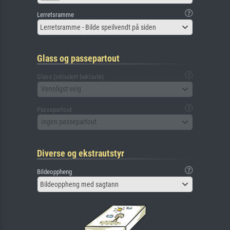
Lerretsramme
Lerretsramme - Bilde speilvendt på siden
Glass og passepartout
Glass (inkludert baktavle)
Vennligst velg
Passepartout
Ingen passepartout
Diverse og ekstrautstyr
Bildeoppheng
Bildeoppheng med sagtann