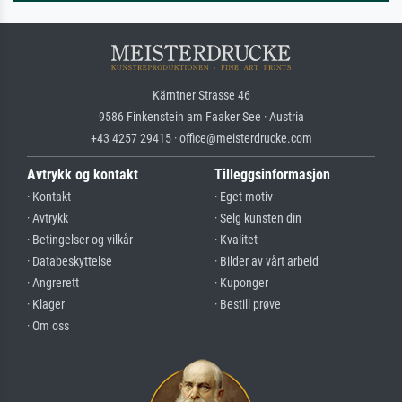
Kärntner Strasse 46
9586 Finkenstein am Faaker See · Austria
+43 4257 29415 · office@meisterdrucke.com
Avtrykk og kontakt
Tilleggsinformasjon
· Kontakt
· Eget motiv
· Avtrykk
· Selg kunsten din
· Betingelser og vilkår
· Kvalitet
· Databeskyttelse
· Bilder av vårt arbeid
· Angrerett
· Kuponger
· Klager
· Bestill prøve
· Om oss