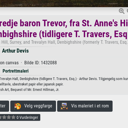
edje baron Trevor, fra St. Anne's Hil
bighshire (tidligere T. Travers, Esq
 Hill, Surrey, and Trevalyn Hall, Denbighshire (formerly T. Travers, Esq.
Arthur Devis
 on canvas · Bilde ID: 1432088
Portrettmaleri
Trevalyn Hall, Denbighshire (tidligere T. Travers, Esq.) · Arthur Devis. Tilgjengelig som ku
elltavle, ubestrøket papir eller japansk papir.
ish Art, Bequest of Mr. Ernest Hillman, Jr.
ter
Velg veggfarge
Vis maleriet i et rom
0 Vurderinger