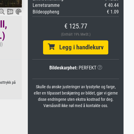
Lerretsramme
€ 40.44
Bildeoppheng
€ 1.09
l,
€ 125.77
.)
(Enthält 19% MwSt.)
))
Legg i handlekurv
Bildeskarphet:
PERFEKT
nsttrykk på
Skulle du ønske justeringer av lysstyrke og farge,
eller en tilpasset beskjæring av bildet, gjør vi gjerne
disse endringene uten ekstra kostnad for deg.
Værsåsnill ikke nøl med å kontakte oss.