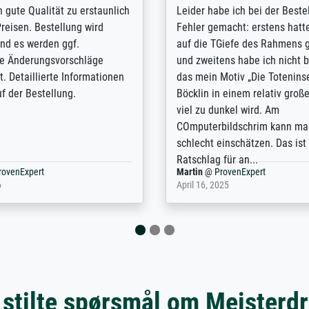
/ Highly recommended. The
The team at Meisterdrucke st
 ordering and payment process
meet its clients demands, an
shipping was efficient and
expert advice on how to obtai
self exceeds expectations. I
results for the prints request
n the UK and found the site
client. The company has a va
or a specific print - I am very
repertoire of prints to choose
with the service and the
will provide excellent service
regards to prints which are no
repertoire. Highly recommen
nExpert
Anonym
@
ProvenExpert
 2025
April 22, 2026
 stilte spørsmål om Meisterd