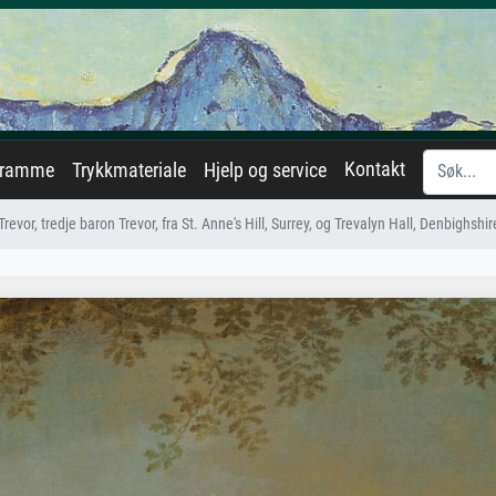
Kontakt
eramme
Trykkmateriale
Hjelp og service
evor, tredje baron Trevor, fra St. Anne's Hill, Surrey, og Trevalyn Hall, Denbighshire