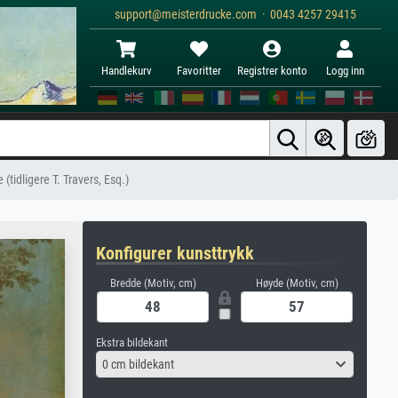
support@meisterdrucke.com · 0043 4257 29415
Handlekurv
Favoritter
Registrer konto
Logg inn
 (tidligere T. Travers, Esq.)
Konfigurer kunsttrykk
Bredde (Motiv, cm)
Høyde (Motiv, cm)
Ekstra bildekant
0 cm bildekant