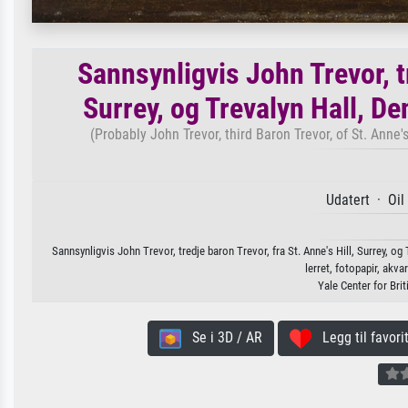
Sannsynligvis John Trevor, tr
Surrey, og Trevalyn Hall, Den
(Probably John Trevor, third Baron Trevor, of St. Anne's
Udatert · Oil
Sannsynligvis John Trevor, tredje baron Trevor, fra St. Anne's Hill, Surrey, og 
lerret, fotopapir, akvar
Yale Center for Brit
Se i 3D / AR
Legg til favorit