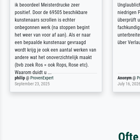
Die Zufriedenheit ist auch nicht dadurch
Excellent 
getrübt, dass das Bild entgegen einer
selection,
angegebenen Lieferanschrift (sollte
were easy, 
eine Überraschung für die normannische
the item it
Ehefrau sein zum Hochzeits- gleichzeitig
am based i
auch Geburtstag sein) doch nach zu
searching f
Hause zugestellt wurde.
impressed 
quality.
Jürgen
@
ProvenExpert
SJL
@
Prove
April 22, 2026
December 2,
Ofte