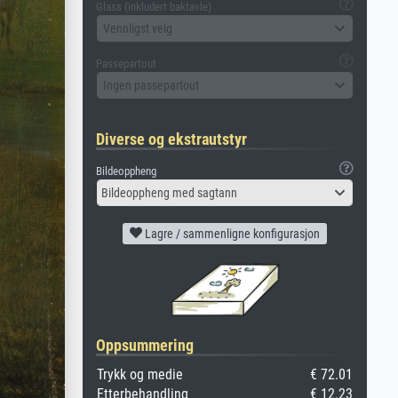
Glass (inkludert baktavle)
Vennligst velg
Passepartout
Ingen passepartout
Diverse og ekstrautstyr
Bildeoppheng
Bildeoppheng med sagtann
Lagre / sammenligne konfigurasjon
Oppsummering
Trykk og medie
€ 72.01
Etterbehandling
€ 12.23