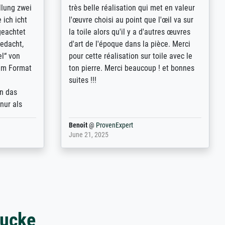
rives to
eine große Auswahl an Bildern und
d provides
deren Reproduktionsmöglichkeiten;
n the best
wurde sehr gut durch die einzelnen
ed by the
Bestellkriterien geführt, verständliche
st
Erklärungen, z.B. mit Bilddarstellungen,
 from, and
werde auf jeden Fall meine guten
 also with
Erfahrungen weitergeben.
t in that
ded!
Anonym
@
ProvenExpert
May 13, 2026
rucke