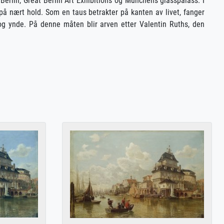
 Berlin, Great Berlin Art Exhibitions og Münchens glasspalass. I
 på nært hold. Som en taus betrakter på kanten av livet, fanger
og ynde. På denne måten blir arven etter Valentin Ruths, den