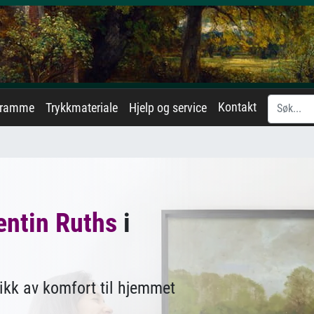
Kontakt
eramme
Trykkmateriale
Hjelp og service
entin Ruths
i
ikk av komfort til hjemmet