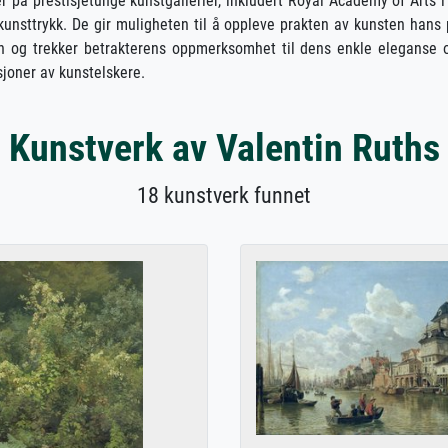
er på prestisjetunge kunstgallerier, inkludert Royal Academy of Arts i
kunsttrykk. De gir muligheten til å oppleve prakten av kunsten hans
en og trekker betrakterens oppmerksomhet til dens enkle eleganse 
sjoner av kunstelskere.
Kunstverk av Valentin Ruths
18 kunstverk funnet