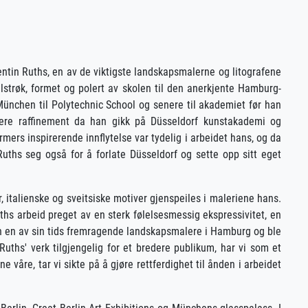
ntin Ruths, en av de viktigste landskapsmalerne og litografene
selstrøk, formet og polert av skolen til den anerkjente Hamburg-
l München til Polytechnic School og senere til akademiet før han
igere raffinement da han gikk på Düsseldorf kunstakademi og
rmers inspirerende innflytelse var tydelig i arbeidet hans, og da
uths seg også for å forlate Düsseldorf og sette opp sitt eget
, italienske og sveitsiske motiver gjenspeiles i maleriene hans.
Ruths arbeid preget av en sterk følelsesmessig ekspressivitet, en
 en av sin tids fremragende landskapsmalere i Hamburg og ble
uths' verk tilgjengelig for et bredere publikum, har vi som et
våre, tar vi sikte på å gjøre rettferdighet til ånden i arbeidet