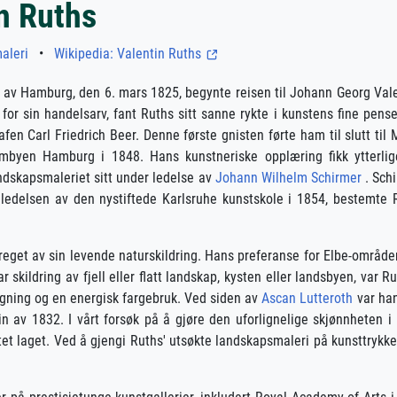
n Ruths
aleri
•
Wikipedia: Valentin Ruths
t av Hamburg, den 6. mars 1825, begynte reisen til Johann Georg Vale
oss for sin handelsarv, fant Ruths sitt sanne rykte i kunstens fine pen
afen Carl Friedrich Beer. Denne første gnisten førte ham til slutt ti
jembyen Hamburg i 1848. Hans kunstneriske opplæring fikk ytterl
ndskapsmaleriet sitt under ledelse av
Johann Wilhelm Schirmer
. Schi
ledelsen av den nystiftede Karlsruhe kunstskole i 1854, bestemte R
reget av sin levende naturskildring. Hans preferanse for Elbe-områder
 skildring av fjell eller flatt landskap, kysten eller landsbyen, var 
gning og en energisk fargebruk. Ved siden av
Ascan Lutteroth
var han
v 1832. I vårt forsøk på å gjøre den uforlignelige skjønnheten i R
et laget. Ved å gjengi Ruths' utsøkte landskapsmaleri på kunsttrykkene 