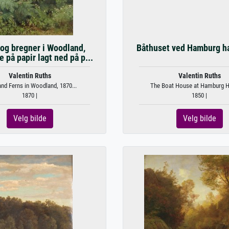
og bregner i Woodland,
Båthuset ved Hamburg h
e på papir lagt ned på p...
Valentin Ruths
Valentin Ruths
nd Ferns in Woodland, 1870...
The Boat House at Hamburg Ha
1870 |
1850 |
Velg bilde
Velg bilde