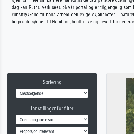
Gjennom hele sin karriere har Ruths deltatt på store utstilling
dag kan Ruths' verk sees på vår portal og er tilgjengelig som 
kunsttrykkene til hans arbeid den evige skjønnheten i natur
begavede sønnen til Hamburg, holdt i live og bevart for genera
Sortering
Innstillinger for filter