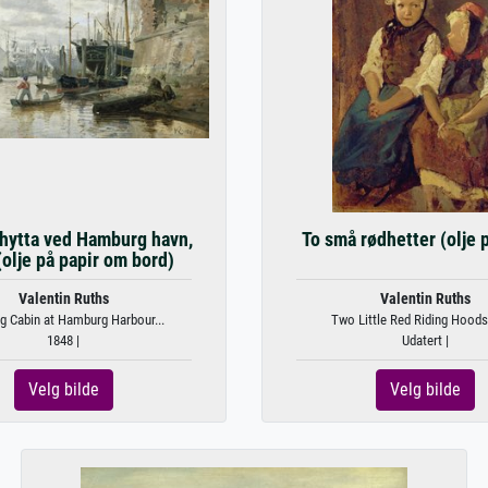
ytta ved Hamburg havn,
To små rødhetter (olje 
olje på papir om bord)
Valentin Ruths
Valentin Ruths
g Cabin at Hamburg Harbour...
Two Little Red Riding Hoods (
1848 |
Udatert |
Velg bilde
Velg bilde