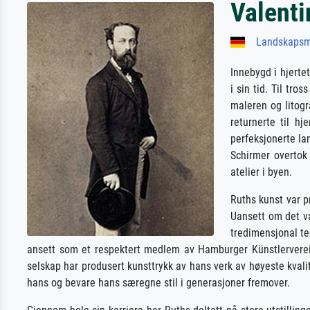
Valenti
Landskapsm
Innebygd i hjerte
i sin tid. Til tr
maleren og litogr
returnerte til h
perfeksjonerte la
Schirmer overtok 
atelier i byen.
Ruths kunst var p
Uansett om det var
tredimensjonal te
ansett som et respektert medlem av Hamburger Künstlerverein a
selskap har produsert kunsttrykk av hans verk av høyeste kvalit
hans og bevare hans særegne stil i generasjoner fremover.