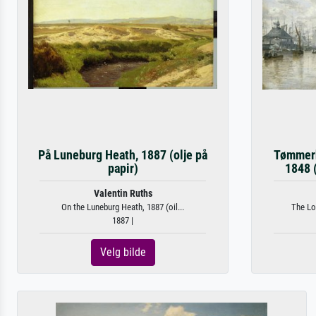
På Luneburg Heath, 1887 (olje på
Tømmerh
papir)
1848 (
Valentin Ruths
On the Luneburg Heath, 1887 (oil...
The Lo
1887 |
Velg bilde