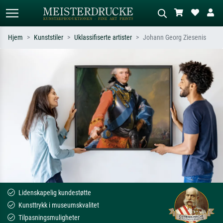
Hjem
Kunststiler
Uklassifiserte artister
Johann Georg Ziesenis
Standardsøk
KI-bildesøk
Søk etter kunstner, tittel eller stil – for
Beskriv scenen – for eksempel grønn
eksempel Monet, Stjernenatt,
eng, abstrakt med mye rødt, mørkt
impresjonisme, Hokusai-bølgen, akt.
oljemaleri, stående akt ved et tre.
Lidenskapelig kundestøtte
Kunsttrykk i museumskvalitet
Tilpasningsmuligheter