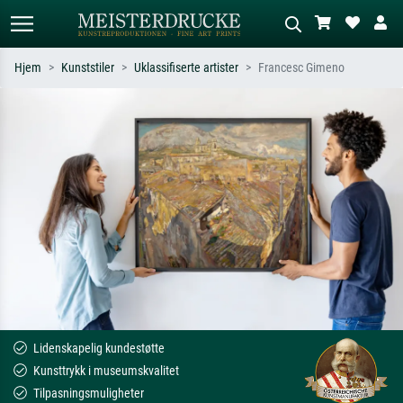
Hjem
Kunststiler
Uklassifiserte artister
Francesc Gimeno
Standardsøk
KI-bildesøk
Søk etter kunstner, tittel eller stil – for
Beskriv scenen – for eksempel grønn
eksempel Monet, Stjernenatt,
eng, abstrakt med mye rødt, mørkt
impresjonisme, Hokusai-bølgen, akt.
oljemaleri, stående akt ved et tre.
Lidenskapelig kundestøtte
Kunsttrykk i museumskvalitet
Tilpasningsmuligheter