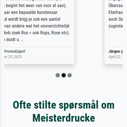
Überraschung für die normannische
Ehefrau sein zum Hochzeits- gleichzeitig
auch Geburtstag sein) doch nach zu Hause
zugestellt wurde.
Jürgen
@
ProvenExpert
April 22, 2026
Ofte stilte spørsmål om
Meisterdrucke