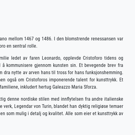
Milano mellom 1467 og 1486. I den blomstrende renessansen var
ro en sentral rolle.
amilie ledet av faren Leonardo, opplevde Cristoforo tidens og
il å kommunisere gjennom kunsten sin. Et bevegende brev fra
m dra nytte av arven hans til tross for hans funksjonshemming.
men også om Cristoforos imponerende talent for kunsttrykk. Et
-familiene, inkludert hertug Galeazzo Maria Sforza.
ktig denne nordiske stilen med innflytelsen fra andre italienske
de verk, Legendar von Turin, blandet han dyktig religiøse temaer
n som mulig i detalj og kvalitet. Alle som eier et kunsttrykk av