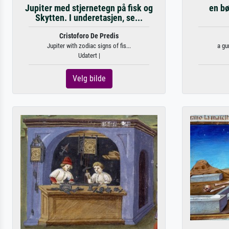
Jupiter med stjernetegn på fisk og
en bø
Skytten. I underetasjen, se...
Cristoforo De Predis
Jupiter with zodiac signs of fis...
a gun
Udatert |
Velg bilde