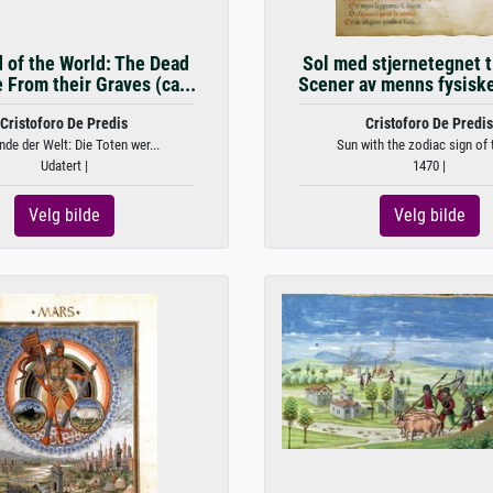
 of the World: The Dead
Sol med stjernetegnet ti
e From their Graves (ca...
Scener av menns fysiske
Cristoforo De Predis
Cristoforo De Predis
nde der Welt: Die Toten wer...
Sun with the zodiac sign of t
Udatert |
1470 |
Velg bilde
Velg bilde