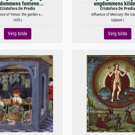
dommens fontene...
ungdommens kilde.
Cristoforo De Predis
Cristoforo De Predis
ence of Venus: the garden o...
Influence of Mercury: the Gar
1470 |
Udatert |
Velg bilde
Velg bilde