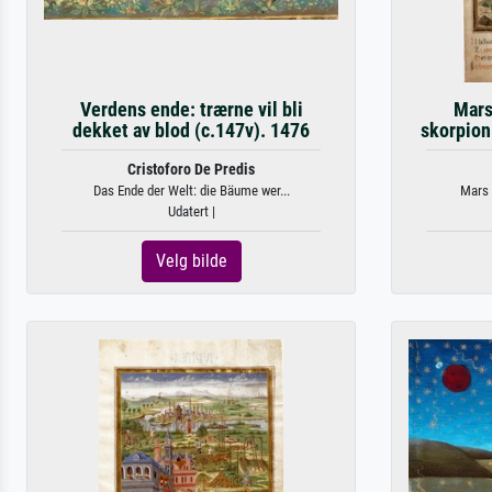
Verdens ende: trærne vil bli
Mars
dekket av blod (c.147v). 1476
skorpion
Cristoforo De Predis
Das Ende der Welt: die Bäume wer...
Mars 
Udatert |
Velg bilde