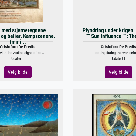
 med stjernetegnene
Plyndring under krigen. 
 og belier. Kampscenene.
"" Sun Influence "": Th
(mini...
Cristoforo De Predis
Cristoforo De Predis
with the zodiac signs of sc...
Looting during the war. detai
Udatert |
Udatert |
Velg bilde
Velg bilde