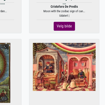
...
...
Cristoforo De Predis
den...
Moon with the zodiac sign of can...
Udatert |
Velg bilde