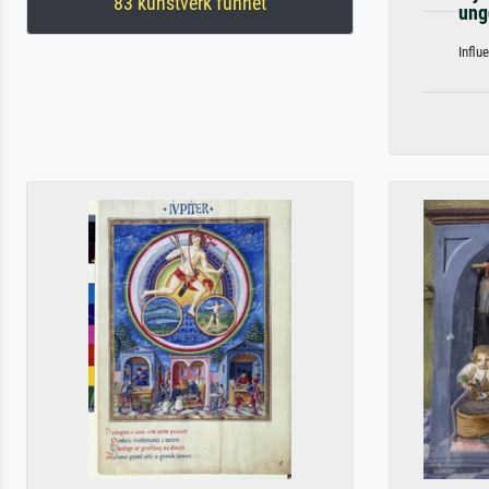
83 kunstverk funnet
ung
Influ