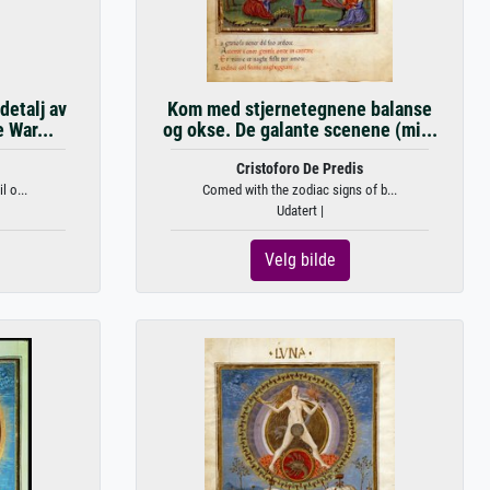
detalj av
Kom med stjernetegnene balanse
e War...
og okse. De galante scenene (mi...
Cristoforo De Predis
l o...
Comed with the zodiac signs of b...
Udatert |
Velg bilde