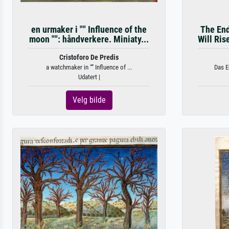
en urmaker i "" Influence of the
The End
moon "": håndverkere. Miniaty...
Will Ris
Cristoforo De Predis
a watchmaker in “” Influence of ...
Das E
Udatert |
Velg bilde