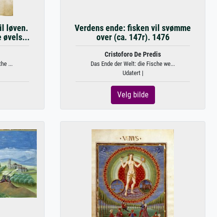
l løven.
Verdens ende: fisken vil svømme
 øvels...
over (ca. 147r). 1476
Cristoforo De Predis
he ...
Das Ende der Welt: die Fische we...
Udatert |
Velg bilde