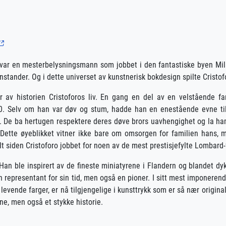
eda, var en mesterbelysningsmann som jobbet i den fantastiske byen 
tander. Og i dette universet av kunstnerisk bokdesign spilte Cristofo
er av historien Cristoforos liv. En gang en del av en velstående f
450. Selv om han var døv og stum, hadde han en enestående evne t
rt. De ba hertugen respektere deres døve brors uavhengighet og la ha
 Dette øyeblikket vitner ikke bare om omsorgen for familien hans, 
lt siden Cristoforo jobbet for noen av de mest prestisjefylte Lombard
 Han ble inspirert av de fineste miniatyrene i Flandern og blandet dy
en representant for sin tid, men også en pioner. I sitt mest imponeren
evende farger, er nå tilgjengelige i kunsttrykk som er så nær originale
ne, men også et stykke historie.