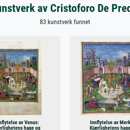
nstverk av Cristoforo De Pre
83 kunstverk funnet
nflytelse av Venus:
Innflytelse av Mer
ærlighetens hage og
Kjærlighetens hag