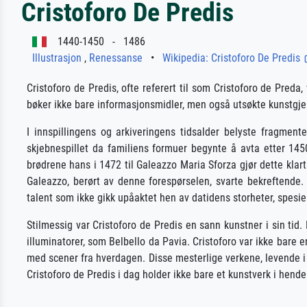
Cristoforo De Predis
1440-1450 - 1486
Illustrasjon
,
Renessanse
•
Wikipedia: Cristoforo De Predis
Cristoforo de Predis, ofte referert til som Cristoforo de Pr
bøker ikke bare informasjonsmidler, men også utsøkte kunstgjens
I innspillingens og arkiveringens tidsalder belyste fragment
skjebnespillet da familiens formuer begynte å avta etter 1
brødrene hans i 1472 til Galeazzo Maria Sforza gjør dette kla
Galeazzo, berørt av denne forespørselen, svarte bekreftende.
talent som ikke gikk upåaktet hen av datidens storheter, spesie
Stilmessig var Cristoforo de Predis en sann kunstner i sin tid.
illuminatorer, som Belbello da Pavia. Cristoforo var ikke bare 
med scener fra hverdagen. Disse mesterlige verkene, levende i l
Cristoforo de Predis i dag holder ikke bare et kunstverk i hende