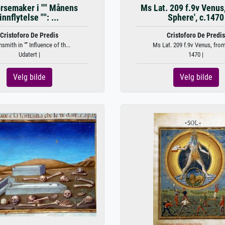
rsemaker i "" Månens
Ms Lat. 209 f.9v Venus,
innflytelse "": ...
Sphere', c.1470
Cristoforo De Predis
Cristoforo De Predis
smith in “” Influence of th...
Ms Lat. 209 f.9v Venus, from 
Udatert |
1470 |
Velg bilde
Velg bilde