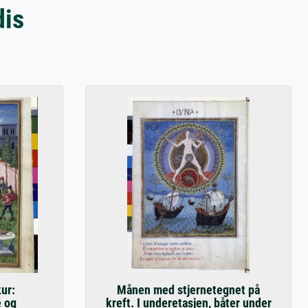
dis
kur:
Månen med stjernetegnet på
e og
kreft. I underetasjen, båter under