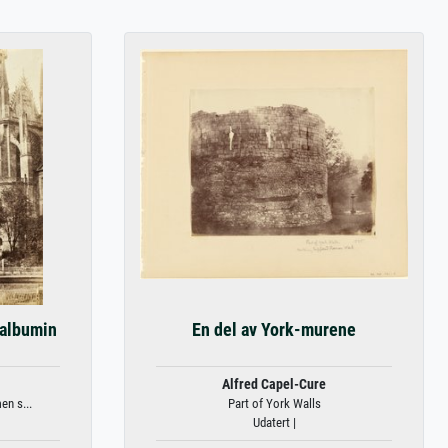
(albumin
En del av York-murene
Alfred Capel-Cure
en s...
Part of York Walls
Udatert |