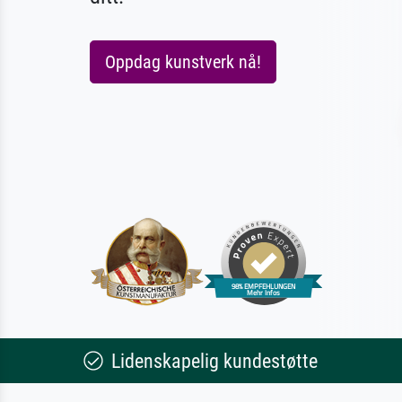
Oppdag kunstverk nå!
Lidenskapelig kundestøtte