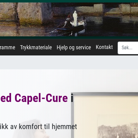
Kontakt
eramme
Trykkmateriale
Hjelp og service
red Capel-Cure
i
ikk av komfort til hjemmet