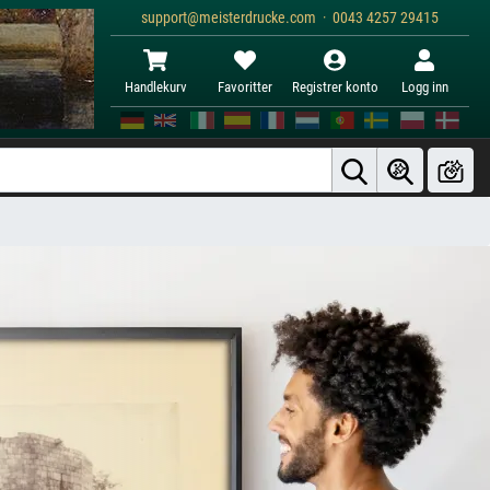
support@meisterdrucke.com · 0043 4257 29415
Handlekurv
Favoritter
Registrer konto
Logg inn