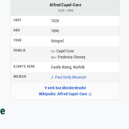
Alfred Capel-Cure
1826–1896
FØDT
1826
DØD
1896
YRKE
fotograf
FAMILIE
Capel Cure
Far:
Frederica Cheney
Mor:
KJENTE VERK
Castle Rising, Norfolk
MUSEER
J. Paul Getty Museum
9 verk hos Meisterdrucke
Wikipedia: Alfred Capel-Cure
re