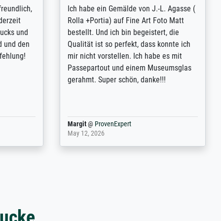
tomer
Qualité absolument irréprochable.
inting is
Extraordinaire diversité des thèmes
inguish
abordés et personnalisation des
 my go-to
demandes (recadrage, réajustement des
m now on -
couleurs). Relation clientèle parfaite.
xcellent -
Transport, réception sans aucun
 the work
problème. Merci à toute l'équipe ! Hervé
port
Anonym
@
ProvenExpert
March 31, 2025
rucke