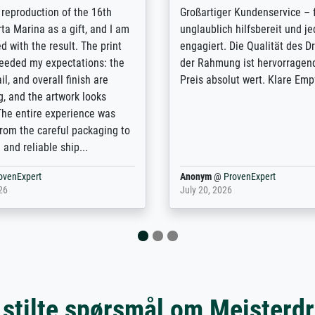
t Meisterdrucke strives to
Outstanding quality and cus
lients demands, and provides
support. - the quality of the pr
ice on how to obtain the best
excellent and difficult to dist
 the prints requested by the
from the real thing; it will be
e company has a vast
for high-quality art prints fro
of prints to choose from, and
the quality of the framing is e
e excellent service also with
the customisation options for
prints which are not in that
are broad - the customer sup
. Highly recommended!
colleagues are truly super...
rovenExpert
Anonym
@
ProvenExpert
6
January 12, 2026
 stilte spørsmål om Meisterd