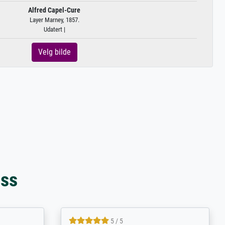
Alfred Capel-Cure
Layer Marney, 1857.
Udatert |
Velg bilde
oss
4.8 / 5