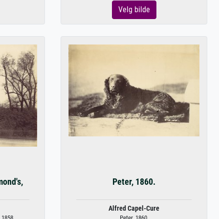
Velg bilde
mond's,
Peter, 1860.
Alfred Capel-Cure
 1858.
Peter, 1860.