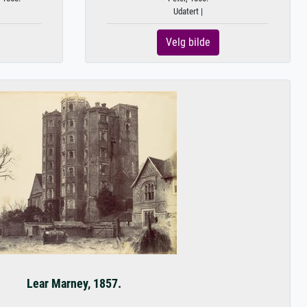
Udatert |
Velg bilde
Lear Marney, 1857.