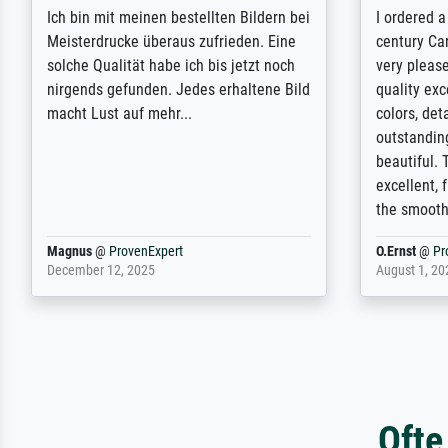
Rundum positive Erfahrung. Die
The team a
Ausführung des Auftrags hat eine Weile
meet its c
gedauert, die angekündigte Lieferzeit
expert adv
wurde aber letztlich sogar etwas
results for
unterschritten. Die Qualität des Papiers
client. Th
und des Drucks (Farben, Details usw.) ist
repertoire 
nicht nur gut, sondern hervorragend.
will provid
Selbst ein Druck ist damit ein Kunstwerk
regards to 
im eigenen Sinne. Definitiv den Pre...
repertoire
Dr.
@
ProvenExpert
Anonym
@
P
February 3, 2026
April 22, 202
Ofte