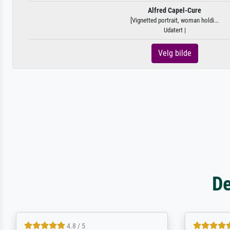
Alfred Capel-Cure
[Vignetted portrait, woman holdi...
Udatert |
Velg bilde
De
5 / 5