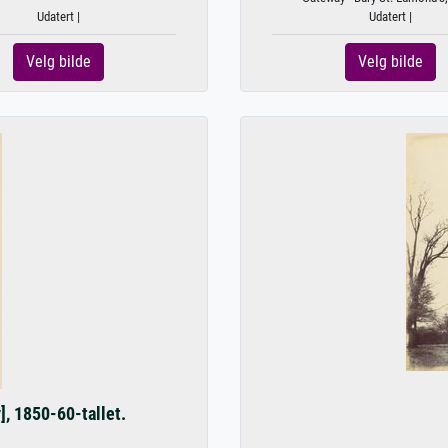
Udatert |
Udatert |
Velg bilde
Velg bilde
], 1850-60-tallet.