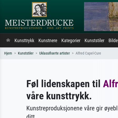
Kunsttrykk
Kunstnere
Kategorier
Kunststiler
Bild
Hjem
Kunststiler
Uklassifiserte artister
Alfred Capel-Cure
Føl lidenskapen til
Alf
våre kunsttrykk.
Kunstreproduksjonene våre gir øyebl
ditt.